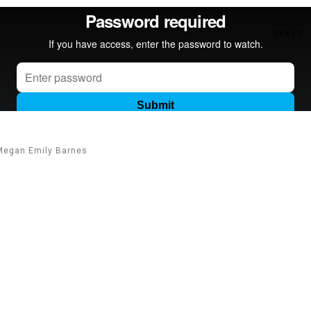
START
y Megan Emily Barnes